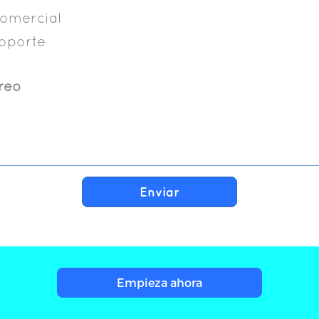
omercial
oporte
reo
Enviar
Empieza ahora