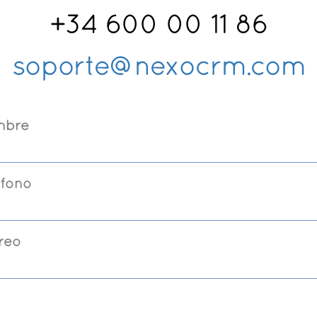
+34 600 00 11 86
soporte@nexocrm.com
mbre
éfono
reo