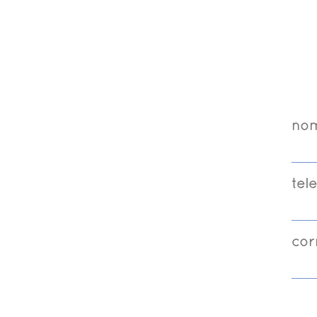
no
tel
cor