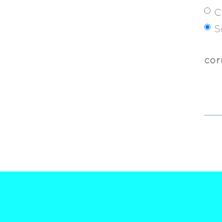
C
S
cor