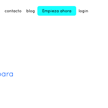
contacto
blog
Empieza ahora
login
para