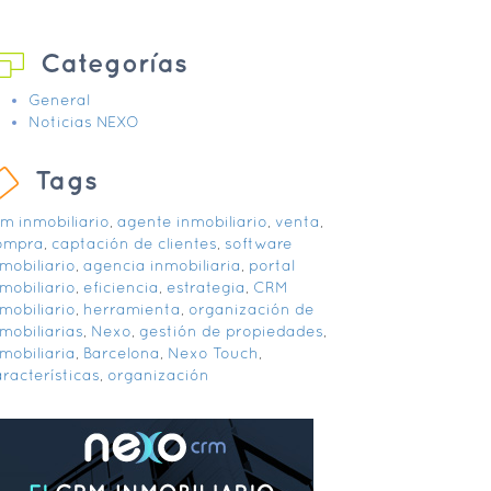
Categorías
General
Noticias NEXO
Tags
rm inmobiliario
,
agente inmobiliario
,
venta
,
ompra
,
captación de clientes
,
software
mobiliario
,
agencia inmobiliaria
,
portal
mobiliario
,
eficiencia
,
estrategia
,
CRM
mobiliario
,
herramienta
,
organización de
mobiliarias
,
Nexo
,
gestión de propiedades
,
mobiliaria
,
Barcelona
,
Nexo Touch
,
racterísticas
,
organización