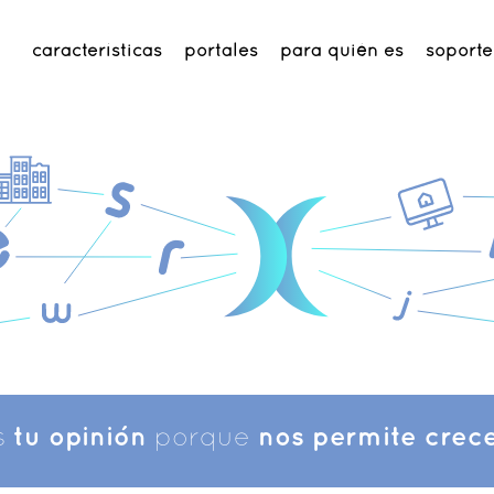
características
portales
para quién es
soporte
s
tu opinión
porque
nos permite crece