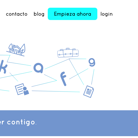
contacto
blog
Empieza ahora
login
r contigo
.