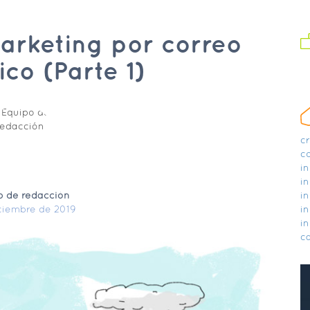
marketing por correo
ico (Parte 1)
c
c
in
in
o de redacción
in
ciembre de 2019
in
in
ca