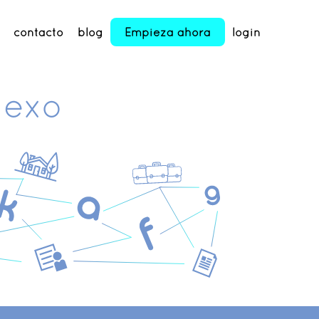
contacto
blog
Empieza ahora
login
exo