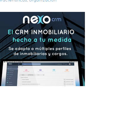
racterísticas
,
organización