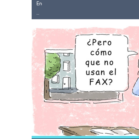
En
...