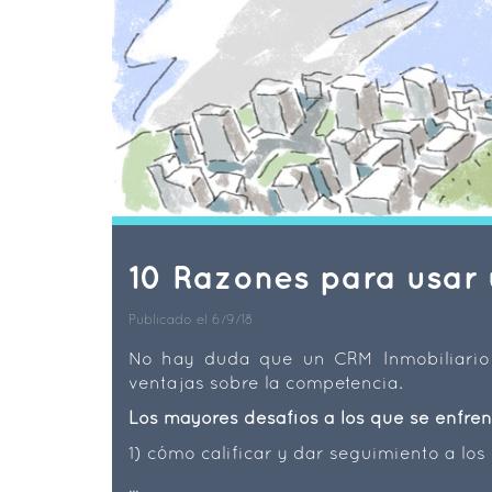
10 Razones para usar 
Publicado el 6/9/18
No hay duda que un CRM Inmobiliario 
ventajas sobre la competencia.
Los mayores desafíos a los que se enfren
1) cómo calificar y dar seguimiento a los
...