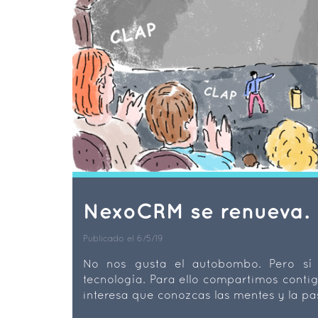
NexoCRM se renueva.
Publicado el 6/5/19
No nos gusta el autobombo. Pero sí
tecnología. Para ello compartimos contig
interesa que conozcas las mentes y la p