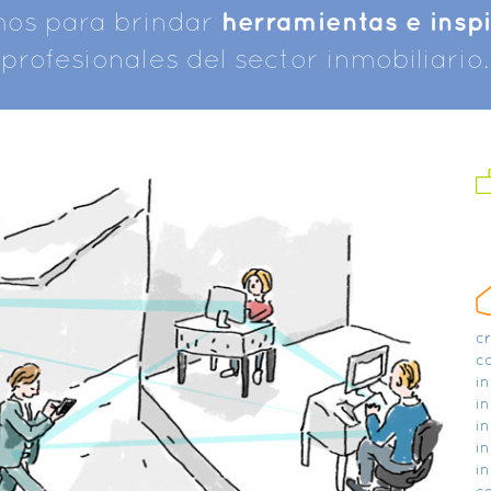
mos para brindar
herramientas e insp
profesionales del sector inmobiliario.
c
c
in
in
in
in
in