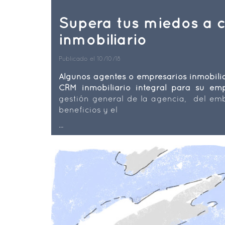
Supera tus miedos a
inmobiliario
Publicado el 10/10/18
Algunos agentes o empresarios inmobili
CRM inmobiliario integral para su emp
gestión general de la agencia, del emb
beneficios y el
...