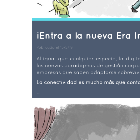
¡Entra a la nueva Era I
Publicado el 15/5/19
Al igual que cualquier especie, la digi
los nuevos paradigmas de gestión corpor
empresas que saben adaptarse sobreviv
La conectividad es mucho más que conta
...