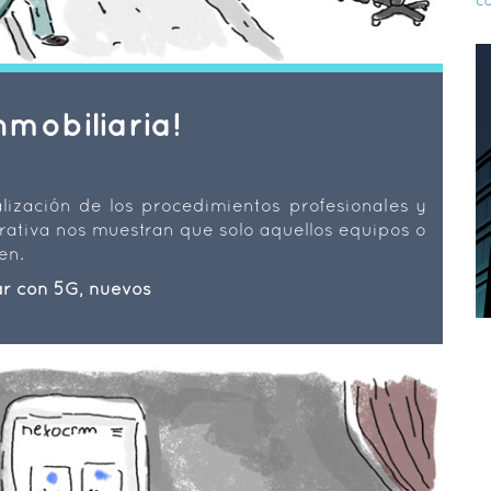
ca
nmobiliaria!
talización de los procedimientos profesionales y
ativa nos muestran que solo aquellos equipos o
en.
r con 5G, nuevos