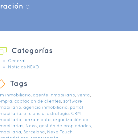
iración
a
Categorías
General
Noticias NEXO
Tags
rm inmobiliario
,
agente inmobiliario
,
venta
,
ompra
,
captación de clientes
,
software
mobiliario
,
agencia inmobiliaria
,
portal
mobiliario
,
eficiencia
,
estrategia
,
CRM
mobiliario
,
herramienta
,
organización de
mobiliarias
,
Nexo
,
gestión de propiedades
,
mobiliaria
,
Barcelona
,
Nexo Touch
,