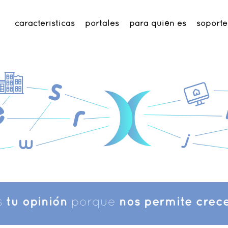
características
portales
para quién es
soporte
s
tu opinión
porque
nos permite crece