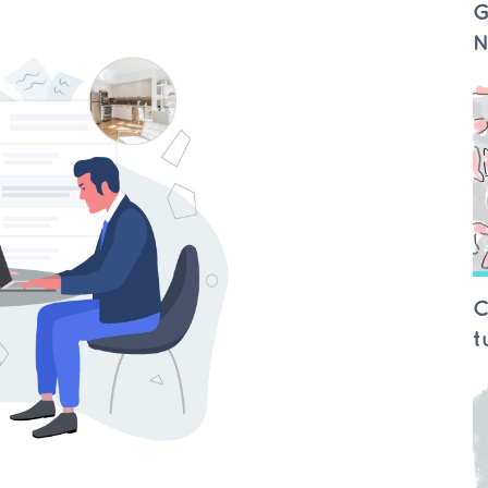
G
N
C
t