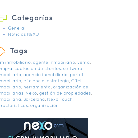
Categorías
General
Noticias NEXO
Tags
rm inmobiliario
,
agente inmobiliario
,
venta
,
ompra
,
captación de clientes
,
software
mobiliario
,
agencia inmobiliaria
,
portal
mobiliario
,
eficiencia
,
estrategia
,
CRM
mobiliario
,
herramienta
,
organización de
mobiliarias
,
Nexo
,
gestión de propiedades
,
mobiliaria
,
Barcelona
,
Nexo Touch
,
racterísticas
,
organización