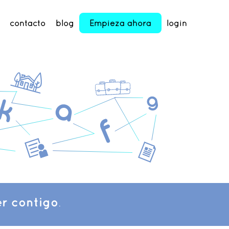
contacto
blog
Empieza ahora
login
r contigo
.