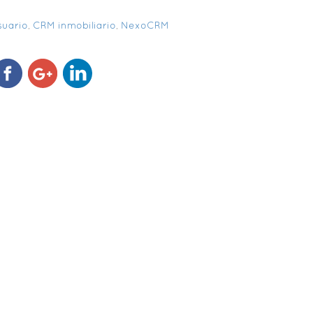
suario
,
CRM inmobiliario
,
NexoCRM