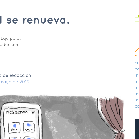
se renueva.
c
c
in
o de redacción
in
 mayo de 2019
in
in
in
ca