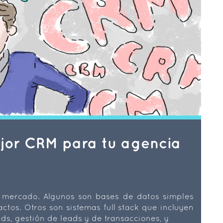
jor CRM para tu agencia
l mercado. Algunos son bases de datos simples
ctos. Otros son sistemas full stack que incluyen
ds, gestión de leads y de transacciones, y