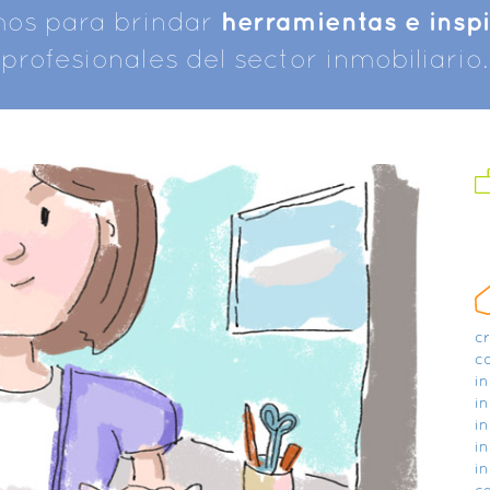
mos para brindar
herramientas e insp
profesionales del sector inmobiliario.
c
c
in
in
in
in
in