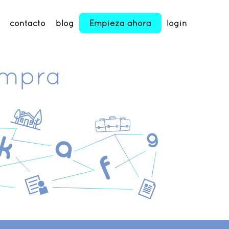
contacto
blog
Empieza ahora
login
mpra