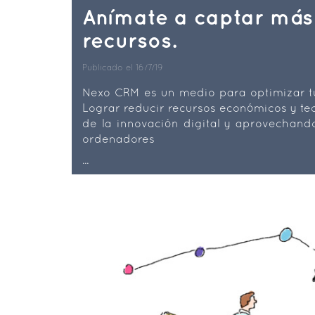
Anímate a captar más
recursos.
Publicado el 16/7/19
Nexo CRM es un medio para optimizar tu
Lograr reducir recursos económicos y tec
de la innovación digital y aprovechando
ordenadores
...