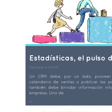
Estadísticas, el pulso 
Publicado el 10/7/19
Un CRM debe, por un lado, proveer 
calendario de ventas o publicar las pr
también debe brindar información inta
empresa. Uno de
...