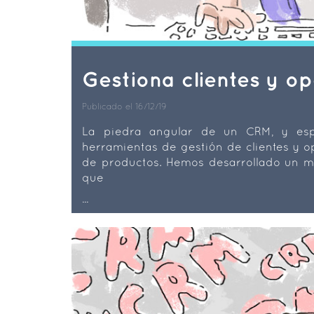
Gestiona clientes y 
Publicado el 16/12/19
La piedra angular de un CRM, y esp
herramientas de gestión de clientes y o
de productos. Hemos desarrollado un m
que
...