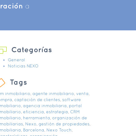
iración
a
Categorías
General
Noticias NEXO
Tags
rm inmobiliario
,
agente inmobiliario
,
venta
,
ompra
,
captación de clientes
,
software
mobiliario
,
agencia inmobiliaria
,
portal
mobiliario
,
eficiencia
,
estrategia
,
CRM
mobiliario
,
herramienta
,
organización de
mobiliarias
,
Nexo
,
gestión de propiedades
,
mobiliaria
,
Barcelona
,
Nexo Touch
,