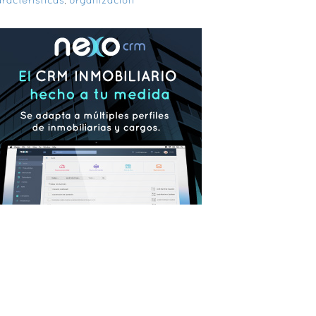
racterísticas
,
organización