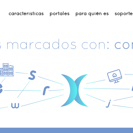
características
portales
para quién es
soporte
s marcados con:
co