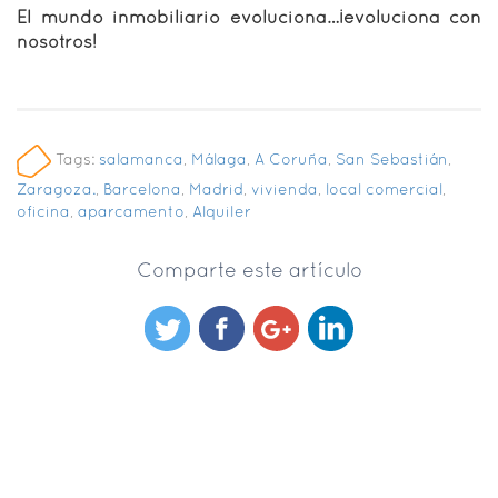
El mundo inmobiliario evoluciona…¡evoluciona con
nosotros!
Tags:
salamanca
,
Málaga
,
A Coruña
,
San Sebastián
,
Zaragoza.
,
Barcelona
,
Madrid
,
vivienda
,
local comercial
,
oficina
,
aparcamento
,
Alquiler
Comparte este artículo