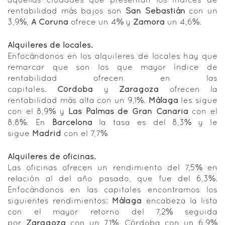
rentabilidad más bajos son
San Sebastián
con un
3,9%,
A Coruña
ofrece un 4% y
Zamora
un 4,6%.
Alquileres de locales.
Enfocándonos en los alquileres de locales hay que
remarcar que son los que mayor índice de
rentabilidad ofrecen en las
capitales.
Córdoba
y
Zaragoza
ofrecen la
rentabilidad más alta con un 9,1%.
Málaga
les sigue
con el 8,9% y
Las Palmas de Gran Canaria
con el
8,8%. En
Barcelona
la tasa es del 8,3% y le
sigue
Madrid
con el 7,7%
Alquileres de oficinas.
Las oficinas ofrecen un rendimiento del 7,5% en
relación al del año pasado, que fue del 6,3%.
Enfocándonos en las capitales encontramos los
siguientes rendimientos:
Málaga
encabeza la lista
con el mayor retorno del 7,2% seguida
por
Zaragoza
con un 7,1%, Córdoba con un 6,9%