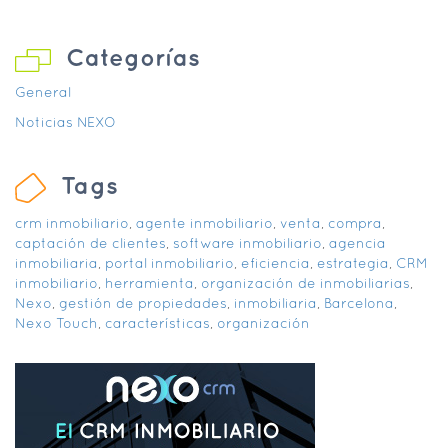
Categorías
General
Noticias NEXO
Tags
crm inmobiliario
,
agente inmobiliario
,
venta
,
compra
,
captación de clientes
,
software inmobiliario
,
agencia
inmobiliaria
,
portal inmobiliario
,
eficiencia
,
estrategia
,
CRM
inmobiliario
,
herramienta
,
organización de inmobiliarias
,
Nexo
,
gestión de propiedades
,
inmobiliaria
,
Barcelona
,
Nexo Touch
,
características
,
organización