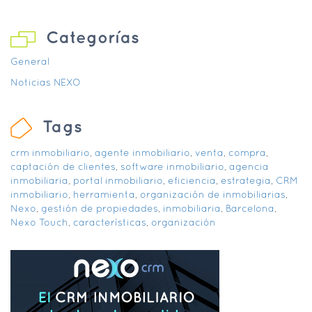
Categorías
General
Noticias NEXO
Tags
crm inmobiliario
,
agente inmobiliario
,
venta
,
compra
,
captación de clientes
,
software inmobiliario
,
agencia
inmobiliaria
,
portal inmobiliario
,
eficiencia
,
estrategia
,
CRM
inmobiliario
,
herramienta
,
organización de inmobiliarias
,
Nexo
,
gestión de propiedades
,
inmobiliaria
,
Barcelona
,
Nexo Touch
,
características
,
organización