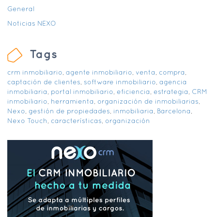
General
Noticias NEXO
Tags
crm inmobiliario
,
agente inmobiliario
,
venta
,
compra
,
captación de clientes
,
software inmobiliario
,
agencia
inmobiliaria
,
portal inmobiliario
,
eficiencia
,
estrategia
,
CRM
inmobiliario
,
herramienta
,
organización de inmobiliarias
,
Nexo
,
gestión de propiedades
,
inmobiliaria
,
Barcelona
,
Nexo Touch
,
características
,
organización