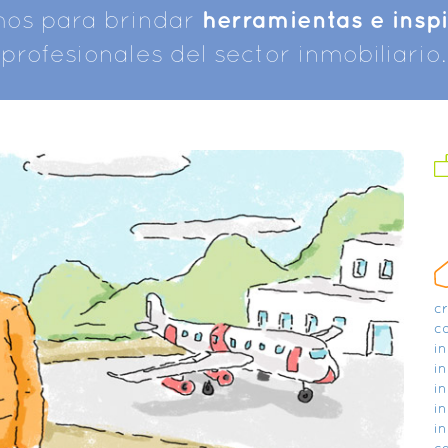
mos para brindar
herramientas e insp
profesionales del sector inmobiliario.
c
c
in
in
in
in
in