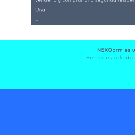
Una
...
NEXOcrm es un
Hemos estudiado t