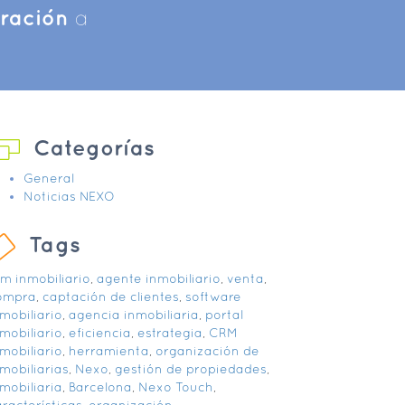
iración
a
Categorías
General
Noticias NEXO
Tags
rm inmobiliario
,
agente inmobiliario
,
venta
,
ompra
,
captación de clientes
,
software
mobiliario
,
agencia inmobiliaria
,
portal
mobiliario
,
eficiencia
,
estrategia
,
CRM
mobiliario
,
herramienta
,
organización de
mobiliarias
,
Nexo
,
gestión de propiedades
,
mobiliaria
,
Barcelona
,
Nexo Touch
,