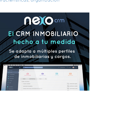
racterísticas
,
organización