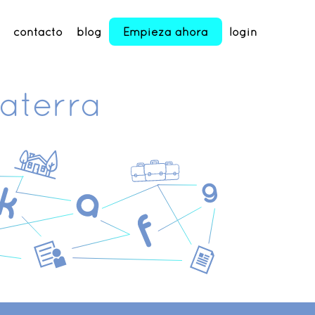
contacto
blog
Empieza ahora
login
laterra