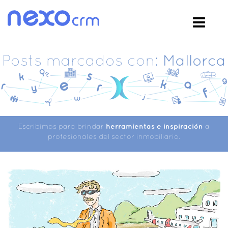
Posts marcados con:
Mallorca
Escribimos para brindar
herramientas e inspiración
a
profesionales del sector inmobiliario.