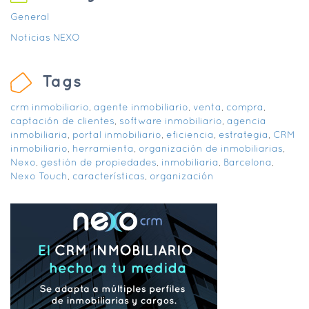
General
Noticias NEXO
Tags
crm inmobiliario
,
agente inmobiliario
,
venta
,
compra
,
captación de clientes
,
software inmobiliario
,
agencia
inmobiliaria
,
portal inmobiliario
,
eficiencia
,
estrategia
,
CRM
inmobiliario
,
herramienta
,
organización de inmobiliarias
,
Nexo
,
gestión de propiedades
,
inmobiliaria
,
Barcelona
,
Nexo Touch
,
características
,
organización