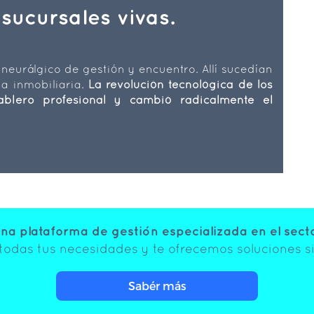
 sucursales vivas.
 neurálgico de gestión y encuentro. Allí sucedían
a inmobiliaria.
La revolución tecnológica de los
ablero profesional y cambió radicalmente el
a plataforma de gestión especializada en el sector
odas tus necesidades y te ofrecemos soluciones si
Sabér más