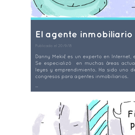
El agente inmobiliario 
Publicado el 20/9/18
Danny Mekić es un experto en Internet,
Se especializó en muchas áreas actual
leyes y emprendimiento. Ha sido uno de 
congresos para agentes inmobiliarios.
...