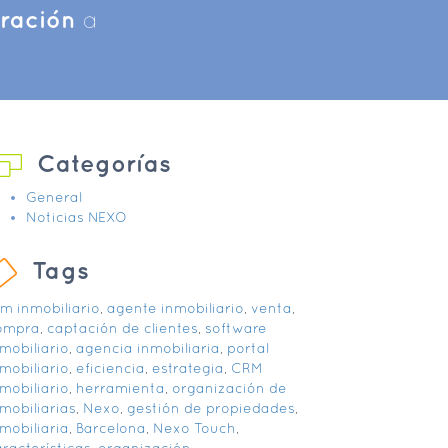
iración
a
Categorías
General
Noticias NEXO
Tags
rm inmobiliario
,
agente inmobiliario
,
venta
,
ompra
,
captación de clientes
,
software
mobiliario
,
agencia inmobiliaria
,
portal
mobiliario
,
eficiencia
,
estrategia
,
CRM
mobiliario
,
herramienta
,
organización de
mobiliarias
,
Nexo
,
gestión de propiedades
,
mobiliaria
,
Barcelona
,
Nexo Touch
,