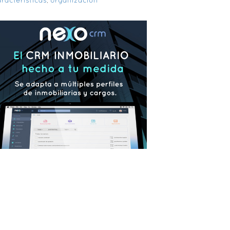
racterísticas
,
organización