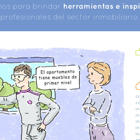
mos para brindar
herramientas e insp
profesionales del sector inmobiliario.
c
c
in
in
in
in
in