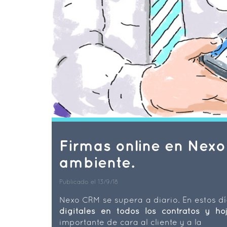
Firmas online en Nexo
ambiente.
Publicado el 13/9/18
Nexo CRM se supera a diario. En estos d
digitales en todos los contratos y ho
importante de cara al cliente y a la