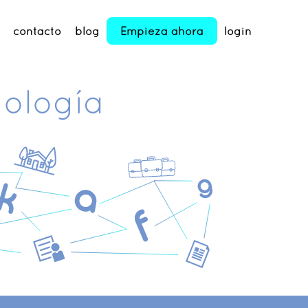
contacto
blog
Empieza ahora
login
nología