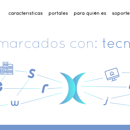
características
portales
para quién es
soporte
 marcados con:
tec