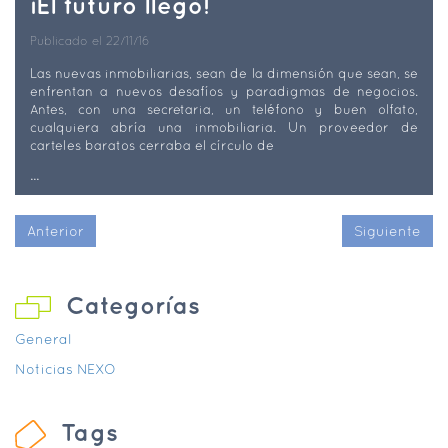
¡El futuro llegó!
Publicado el 22/11/16
Las nuevas inmobiliarias, sean de la dimensión que sean, se
enfrentan a nuevos desafíos y paradigmas de negocios.
Antes, con una secretaria, un teléfono y buen olfato,
cualquiera abría una inmobiliaria. Un proveedor de
carteles baratos cerraba el círculo de
...
Anterior
Siguiente
Categorías
General
Noticias NEXO
Tags