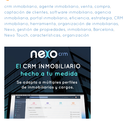
crm inmobiliario
,
agente inmobiliario
,
venta
,
compra
,
captación de clientes
,
software inmobiliario
,
agencia
inmobiliaria
,
portal inmobiliario
,
eficiencia
,
estrategia
,
CRM
inmobiliario
,
herramienta
,
organización de inmobiliarias
,
Nexo
,
gestión de propiedades
,
inmobiliaria
,
Barcelona
,
Nexo Touch
,
características
,
organización