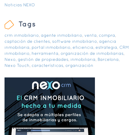
Noticias NEXO
Tags
crm inmobiliario
,
agente inmobiliario
,
venta
,
compra
,
captación de clientes
,
software inmobiliario
,
agencia
inmobiliaria
,
portal inmobiliario
,
eficiencia
,
estrategia
,
CRM
inmobiliario
,
herramienta
,
organización de inmobiliarias
,
Nexo
,
gestión de propiedades
,
inmobiliaria
,
Barcelona
,
Nexo Touch
,
características
,
organización