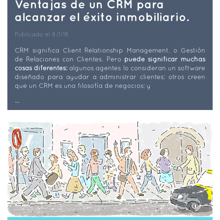
Ventajas de un CRM para
alcanzar el éxito inmobiliario.
Publicado el 8/1/18
CRM significa Client Relationship Management, o Gestión
de Relaciones con Clientes. Pero
puede significar muchas
cosas diferentes:
algunos agentes lo consideran un software
diseñado para ayudar a administrar clientes; otros creen
que un CRM es una filosofía de negocios; y
...