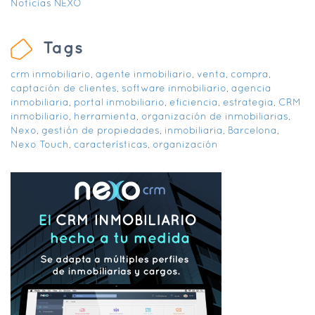
Noticias NEXO
Tags
crm inmobiliario
,
agente inmobiliario
,
venta
,
compra
,
captación de clientes
,
software inmobiliario
,
agencia
inmobiliaria
,
portal inmobiliario
,
eficiencia
,
estrategia
,
CRM
inmobiliario
,
herramienta
,
organización de inmobiliarias
,
Nexo
,
gestión de propiedades
,
inmobiliaria
,
Barcelona
,
Nexo Touch
,
características
,
organización