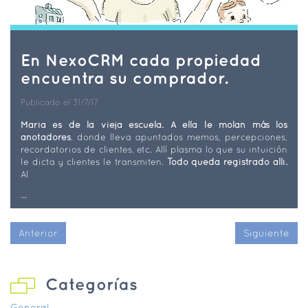
En NexoCRM cada propiedad
encuentra su comprador.
Publicado el 31/7/17
María es de la vieja escuela. A ella le molan más los
anotadores
, donde lleva apuntados memos, percepciones,
recordatorios de clientes, etc. Allí plasma lo que su intuición
le dicta y clientes le transmiten.
Todo queda registrado allí.
Al
...
Anterior
Siguiente
Categorías
General