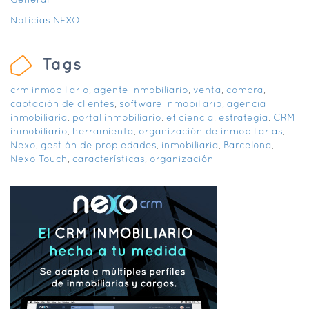
Noticias NEXO
Tags
crm inmobiliario
,
agente inmobiliario
,
venta
,
compra
,
captación de clientes
,
software inmobiliario
,
agencia
inmobiliaria
,
portal inmobiliario
,
eficiencia
,
estrategia
,
CRM
inmobiliario
,
herramienta
,
organización de inmobiliarias
,
Nexo
,
gestión de propiedades
,
inmobiliaria
,
Barcelona
,
Nexo Touch
,
características
,
organización